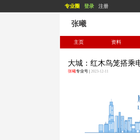
专业圈
登录
注册
人间无事人
张曦
主页
资料
大城：红木鸟笼搭乘电
张曦
专业号
|
2023-12-11