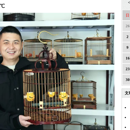
<
℃
日
26
2
9
16
23
30
文